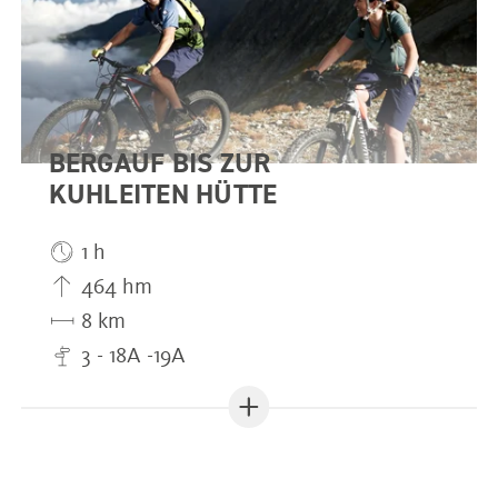
BERGAUF BIS ZUR
KUHLEITEN HÜTTE
1 h
464 hm
8 km
3 - 18A -19A