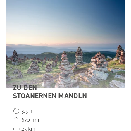
ZU DEN
STOANERNEN MANDLN
3,5 h
670 hm
25 km