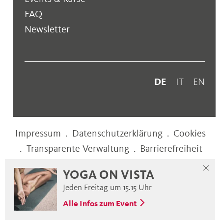
FAQ
Newsletter
DE
IT
EN
Impressum
.
Datenschutzerklärung
.
Cookies
.
Transparente Verwaltung
.
Barrierefreiheit
YOGA ON VISTA
web performance by
Jeden Freitag um 15.15 Uhr
Alle Infos zum Event