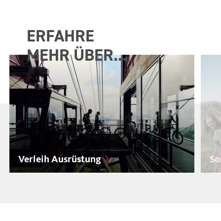
ERFAHRE
MEHR ÜBER...
Verleih Ausrüstung
So