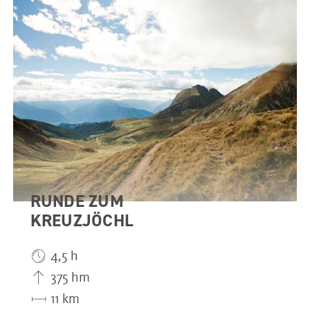
RUNDE ZUM
KREUZJÖCHL
4,5 h
375 hm
11 km