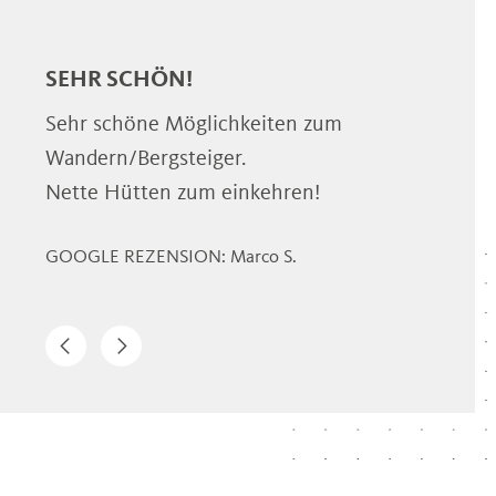
SEHR SCHÖN!
...
DER
ahn
Sehr schöne Möglichkeiten zum
Wandern/Bergsteiger.
Schö
eiten
Nette Hütten zum einkehren!
ausg
Eink
GOOGLE REZENSION: Marco S.
Park
auch
Ich 
oben
GOOG