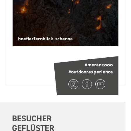
curcio_drone_shots
#meran2000
#outdoorexperience
BESUCHER
GEFLÜSTER