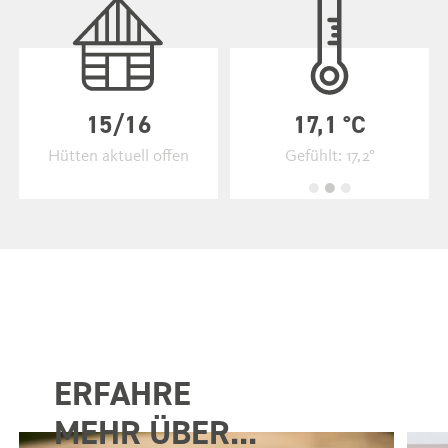
34°C / 21°C
15/16
17,1 °C
Hütten aktuell offen
Heute
Gefühlt: 17,2°
ERFAHRE
MEHR ÜBER...