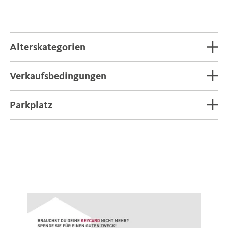
Alterskategorien
Senior: 1963 und älter (bis Sommer 2028)
Verkaufsbedingungen
Junior: 2007-2010
ZU DEN VERKAUFSBEDINGUNGEN >
Kind: 2011-2017
Parkplatz
ZU DEN FÖRDERBESTIMMUNGEN >
Family Kid*: 2007-2017
Der Parkplatz an der Talstation Seilbahn Naif ist
Kostenlos: 2018** und jünger
kostenlos, der in Falzeben kostenpflichtig.
*FAMILY KID: Beim Kauf eines Erwachsenen-
Auf beiden ist das Übernachten nicht erlaubt.
Tickets erhalten die eigenen Kinder den Family-
Kid-Preis. Gültig nur für Kinder zwischen 8 und 18
Jahre. Kinder geboren 2018 oder später fahren
kostenlos.