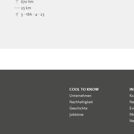
670 hm
25 km
3 - 18A - 4 - 23
COOL TO KNOW
IN
Unternehmen
Ko
Nachhaltigkeit
Ne
Geschichte
Ev
Jobbörse
F
Ne