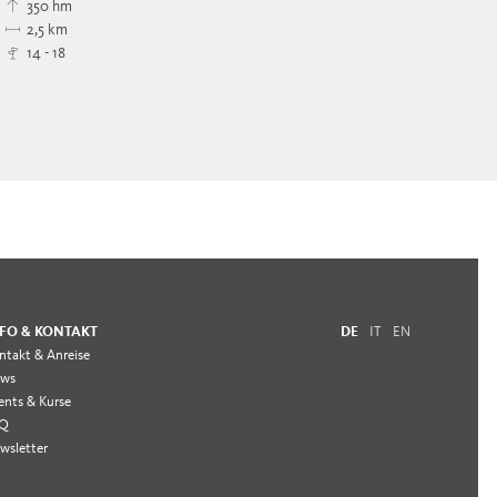
350 hm
2,5 km
14 - 18
FO & KONTAKT
DE
IT
EN
ntakt & Anreise
ws
ents & Kurse
AQ
wsletter