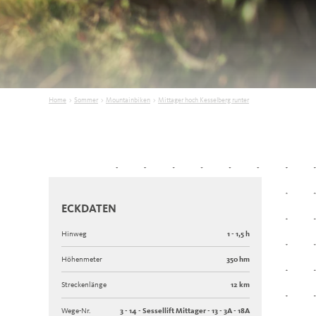
Home
>
Sommer
>
Mountainbiken
>
Mittager hoch Kesselberg runter
ECKDATEN
Hinweg
1 - 1,5 h
Höhenmeter
350 hm
Streckenlänge
12 km
Wege-Nr.
3 - 14 - Sessellift Mittager - 13 - 3A - 18A