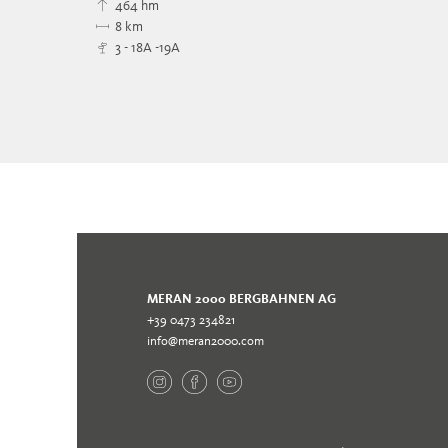
464 hm
8 km
3 - 18A -19A
MERAN 2000 BERGBAHNEN AG
+39 0473 234821
info@meran2000.com