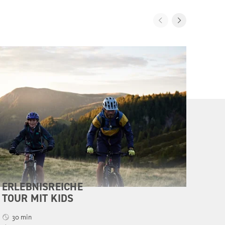
RUN
KRE
4,5
375
11 
14 -
ERLEBNISREICHE
TOUR MIT KIDS
30 min