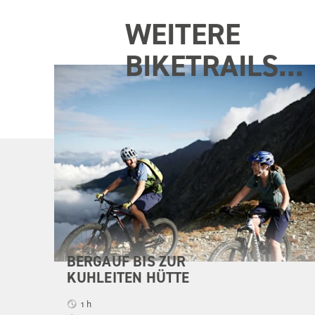
WEITERE
BIKETRAILS...
BERGAUF BIS ZUR
KUHLEITEN HÜTTE
1 h