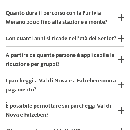
Quanto dura il percorso con la Funivia
Merano 2000 fino alla stazione a monte?
La corsa con la Funivia Merano 2000 dura 7
Con quanti anni si ricade nell’età dei Senior?
minuti. La Funivia parte ogni 15 minuti.
Il biglietto Senior è valido per le persone
A partire da quante persone è applicabile la
dall'anno di nascita 1963 in poi.
riduzione per gruppi?
Lo sconto per i gruppi è previsto per un gruppo
I parcheggi a Val di Nova e a Falzeben sono a
di almeno 10 persone.
pagamento?
Il parcheggio presso la stazione a valle della
FORMULARIO PER GRUPPI >
È possibile pernottare sui parcheggi Val di
Funivia Val di Nova è gratuito, mentre il
Nova e Falzeben?
parcheggio presso la stazione a valle della
È vietato pernottare nei parcheggi.