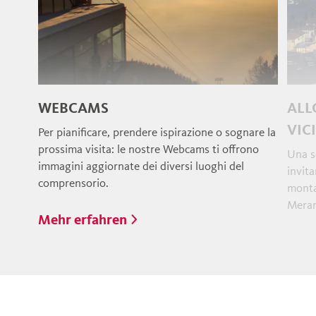
WEBCAMS
ALL
VIC
Per pianificare, prendere ispirazione o sognare la
prossima visita: le nostre Webcams ti offrono
Una se
immagini aggiornate dei diversi luoghi del
invita
comprensorio.
monta
Merano
Mehr erfahren