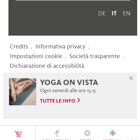
DE
IT
EN
Credits
.
Informativa privacy
.
Impostazioni cookie
.
Società trasparente
.
Dichiarazione di accessibilità
YOGA ON VISTA
web performance by
Ogni venerdì alle ore 15.15
TUTTE LE INFO