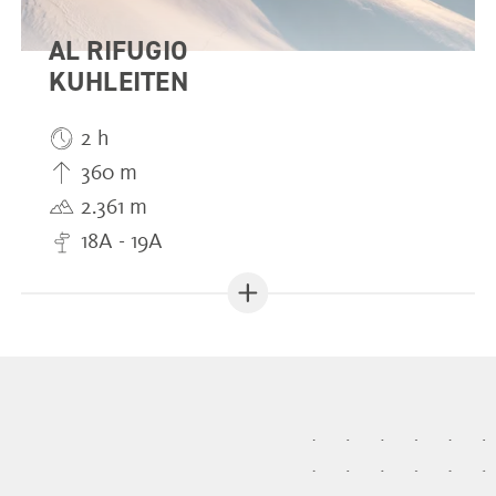
AL RIFUGIO
KUHLEITEN
2 h
360 m
2.361 m
18A - 19A